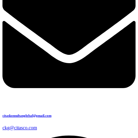
citaskonsultanglobal@gmail.com
ckg@citasco.com