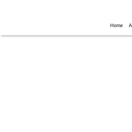
Call for any information : 021-29402885
Home
A
TA