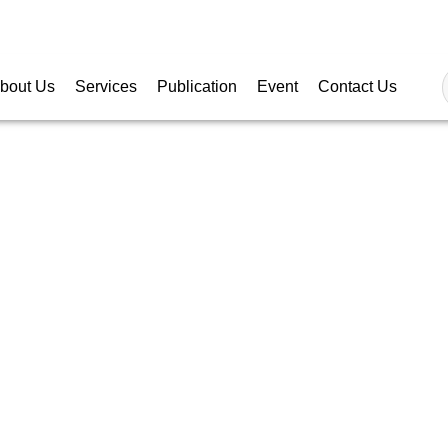
Follow
bout Us
Services
Publication
Event
Contact Us
X REGULATIONS