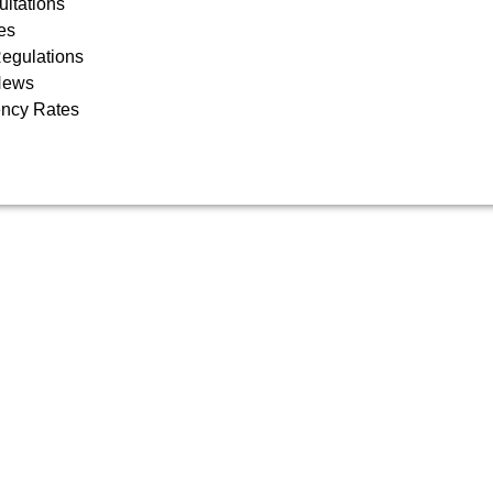
ltations
les
egulations
News
ency Rates
s
X REGULATIONS