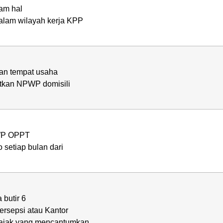
am hal
alam wilayah kerja KPP
an tempat usaha
tkan NPWP domisili
 WP OPPT
 setiap bulan dari
butir 6
ersepsi atau Kantor
Pajak yang mencantumkan