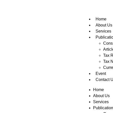
Call for any information : 021-29402885
Home
About Us
Services
Publicati
Consu
Artic
Tax R
Tax 
Curr
Event
Contact 
Home
About Us
Services
Publicatio