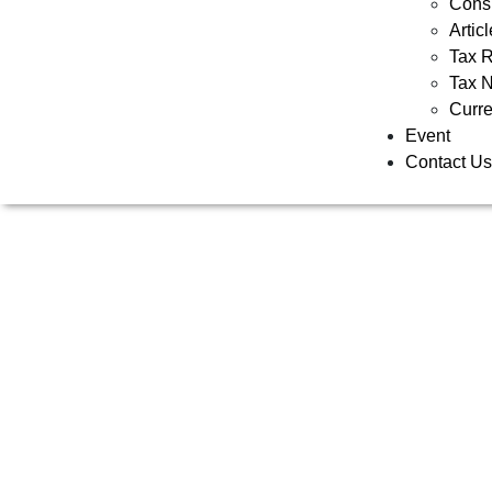
Consu
Artic
Tax R
Tax 
Curr
Event
Contact U
TA