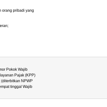
 orang pribadi yang
eran;
mor Pokok Wajib
elayanan Pajak (KPP)
t (diterbitkan NPWP
empat tinggal Wajib