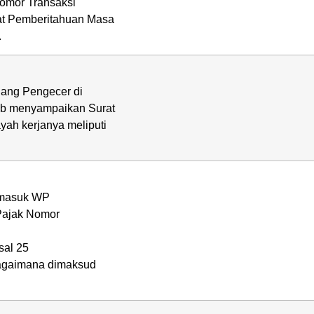
Nomor Transaksi
at Pemberitahuan Masa
.
ang Pengecer di
jib menyampaikan Surat
ah kerjanya meliputi
ermasuk WP
 Pajak Nomor
al 25
bagaimana dimaksud