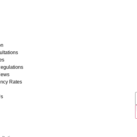
Follow
on
ltations
les
egulations
News
ency Rates
Us
n