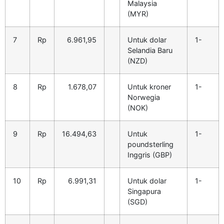
Malaysia
(MYR)
7
Rp
6.961,95
Untuk dolar
1-
Selandia Baru
(NZD)
8
Rp
1.678,07
Untuk kroner
1-
Norwegia
(NOK)
9
Rp
16.494,63
Untuk
1-
poundsterling
Inggris (GBP)
10
Rp
6.991,31
Untuk dolar
1-
Singapura
(SGD)