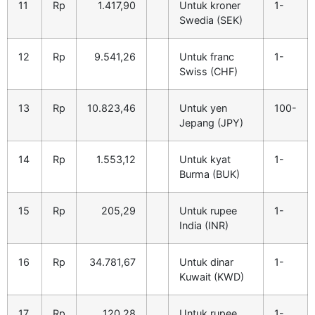
11
Rp
1.417,90
Untuk kroner
1-
Swedia (SEK)
12
Rp
9.541,26
Untuk franc
1-
Swiss (CHF)
13
Rp
10.823,46
Untuk yen
100-
Jepang (JPY)
14
Rp
1.553,12
Untuk kyat
1-
Burma (BUK)
15
Rp
205,29
Untuk rupee
1-
India (INR)
16
Rp
34.781,67
Untuk dinar
1-
Kuwait (KWD)
17
Rp
120,28
Untuk rupee
1-