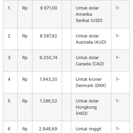
1.
Rp
9.971,00
Untuk dolar
1-
Amerika
Serikat (USD)
2
Rp
8.587,82
Untuk dolar
1-
Australia (AUD)
3
Rp
9.250,74
Untuk dolar
1-
Canada (CAD)
4
Rp
1.943,20
Untuk kroner
1-
Denmark (DKK)
5
Rp
1.286,52
Untuk dolar
1-
Hongkong
(HKD)
6
Rp
2.848,69
Untuk ringgit
1-