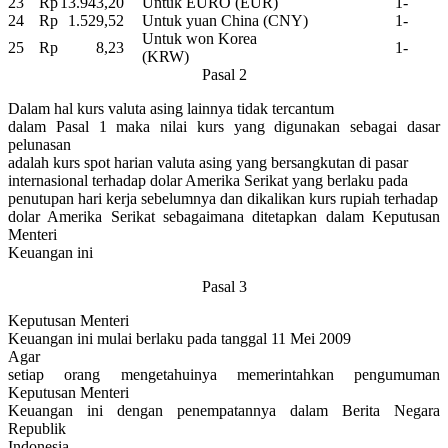
23
Rp
13.943,20
Untuk EURO (EUR)
1-
24
Rp
1.529,52
Untuk yuan China (CNY)
1-
Untuk won Korea
25
Rp
8,23
1-
(KRW)
Pasal 2
Dalam hal kurs valuta asing lainnya tidak tercantum
dalam Pasal 1 maka nilai kurs yang digunakan sebagai dasar
pelunasan
adalah kurs spot harian valuta asing yang bersangkutan di pasar
internasional terhadap dolar Amerika Serikat yang berlaku pada
penutupan hari kerja sebelumnya dan dikalikan kurs rupiah terhadap
dolar Amerika Serikat sebagaimana ditetapkan dalam Keputusan
Menteri
Keuangan ini
Pasal 3
Keputusan Menteri
Keuangan ini mulai berlaku pada tanggal 11 Mei 2009
Agar
setiap orang mengetahuinya memerintahkan pengumuman
Keputusan Menteri
Keuangan ini dengan penempatannya dalam Berita Negara
Republik
Indonesia