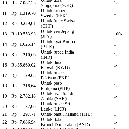
Untuk dolar
10
Rp
7.087,23
1-
Singapura (SGD)
Untuk kroner
11
Rp
1.319,70
1-
Swedia (SEK)
Untuk franc Swiss
12
Rp
9.229,01
1-
(CHF)
Untuk yen Jepang
13
Rp
10.553,93
100-
(JPY)
Untuk kyat Burma
14
Rp
1.625,14
1-
(BUK)
Untuk rupee India
15
Rp
210,66
1-
(INR)
Untuk dinar
16
Rp
35.860,02
1-
Kuwait (KWD)
Untuk rupee
17
Rp
129,63
1-
Pakistan (PKR)
Untuk peso
18
Rp
218,64
1-
Philipina (PHP)
Untuk riyal Saudi
19
Rp
2.782,18
1-
Arabia (SAR)
Untuk rupee Sri
20
Rp
87,96
1-
Lanka (LKR)
21
Rp
297,71
Untuk baht Thailand (THB)
1-
Untuk dolar
22
Rp
7.086,94
1-
Brunei Darussalam (BND)