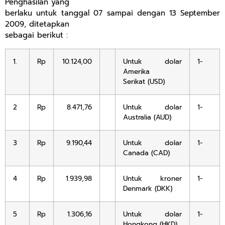
Penghasilan yang
berlaku untuk tanggal 07 sampai dengan 13 September
2009, ditetapkan
sebagai berikut :
1.
Rp
10.124,00
Untuk dolar
1-
Amerika
Serikat (USD)
2
Rp
8.471,76
Untuk dolar
1-
Australia (AUD)
3
Rp
9.190,44
Untuk dolar
1-
Canada (CAD)
4
Rp
1.939,98
Untuk kroner
1-
Denmark (DKK)
5
Rp
1.306,16
Untuk dolar
1-
Hongkong (HKD)