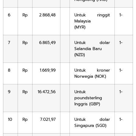
6
Rp
2.868,48
Untuk ringgit
1-
Malaysia
(MYR)
7
Rp
6.865,49
Untuk dolar
1-
Selandia Baru
(NZD)
8
Rp
1.669,99
Untuk kroner
1-
Norwegia (NOK)
9
Rp
16.472,56
Untuk
1-
poundsterling
Inggris (GBP)
10
Rp
7.021,97
Untuk dolar
1-
Singapura (SGD)