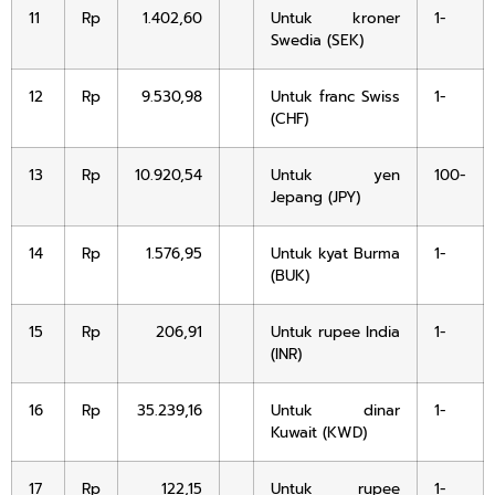
11
Rp
1.402,60
Untuk kroner
1-
Swedia (SEK)
12
Rp
9.530,98
Untuk franc Swiss
1-
(CHF)
13
Rp
10.920,54
Untuk yen
100-
Jepang (JPY)
14
Rp
1.576,95
Untuk kyat Burma
1-
(BUK)
15
Rp
206,91
Untuk rupee India
1-
(INR)
16
Rp
35.239,16
Untuk dinar
1-
Kuwait (KWD)
17
Rp
122,15
Untuk rupee
1-