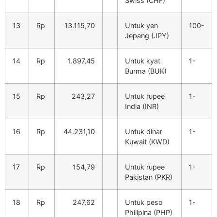
Swiss (CHF)
13
Rp
13.115,70
Untuk yen
100-
Jepang (JPY)
14
Rp
1.897,45
Untuk kyat
1-
Burma (BUK)
15
Rp
243,27
Untuk rupee
1-
India (INR)
16
Rp
44.231,10
Untuk dinar
1-
Kuwait (KWD)
17
Rp
154,79
Untuk rupee
1-
Pakistan (PKR)
18
Rp
247,62
Untuk peso
1-
Philipina (PHP)