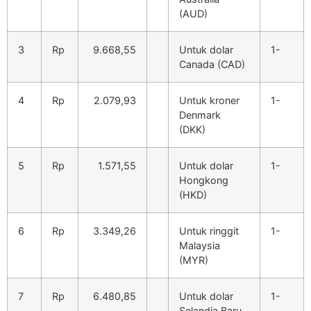
(AUD)
3
Rp
9.668,55
Untuk dolar
1-
Canada (CAD)
4
Rp
2.079,93
Untuk kroner
1-
Denmark
(DKK)
5
Rp
1.571,55
Untuk dolar
1-
Hongkong
(HKD)
6
Rp
3.349,26
Untuk ringgit
1-
Malaysia
(MYR)
7
Rp
6.480,85
Untuk dolar
1-
Selandia Baru