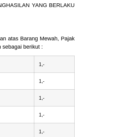
ENGHASILAN YANG BERLAKU
lan atas Barang Mewah, Pajak
sebagai berikut :
1,-
1,-
1,-
1,-
1,-