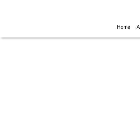
Call for any information : 021-29402885
Home
A
TA