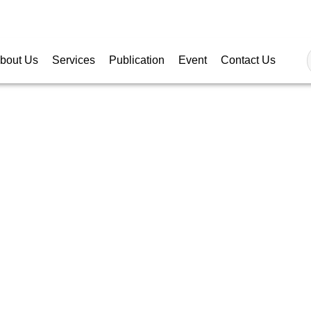
Follow
bout Us
Services
Publication
Event
Contact Us
X REGULATIONS