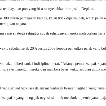
u sistem layanan pun yang bisa menyebabkan korupsi di Depkeu.
ar 300 aturan perpajakan karena, kalau tidak dipermudah, wajib pajak
merugikan negara.
egara yang strategis sehingga sudah seharusnya mereka melaporkan har
waktu sebulan sejak 20 Agustus 2008 kepada pemeriksa pajak yang
rsebut akan diberi sanksi indisipliner berat. ”Adanya pemeriksa pajak 
na itu, saya menegur mereka dan memberi batas waktu sebulan untuk m
t yang sangat berkuasa dalam menentukan besaran tagihan yang harus d
iksa pajak yang mengajak negosiasi untuk melakukan pembayaran paj