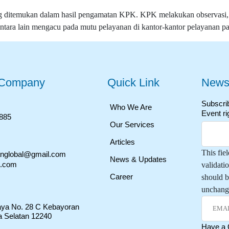
ang ditemukan dalam hasil pengamatan KPK. KPK melakukan observasi
tara lain mengacu pada mutu pelayanan di kantor-kantor pelayanan pa
 Company
Quick Link
Newsl
Subscrib
Who We Are
Event ri
2885
Our Services
Articles
This fiel
anglobal@gmail.com
News & Updates
o.com
validati
Career
should b
unchang
Raya No. 28 C Kebayoran
a Selatan 12240
Have a