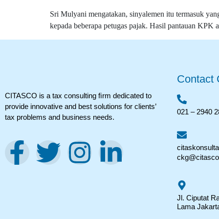
Sri Mulyani mengatakan, sinyalemen itu termasuk y
kepada beberapa petugas pajak. Hasil pantauan KPK an
Contact
CITASCO is a tax consulting ﬁrm dedicated to
provide innovative and best solutions for clients’
021 – 2940 
tax problems and business needs.
citaskonsult
ckg@citasc
Jl. Ciputat 
Lama Jakart