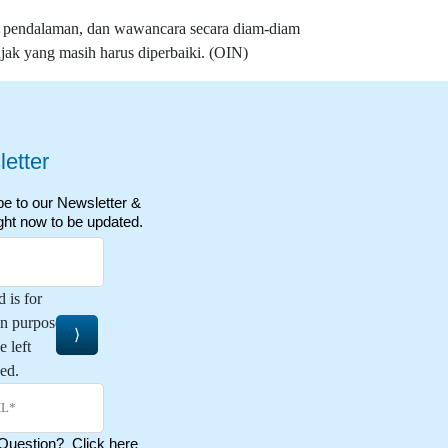
, pendalaman, dan wawancara secara diam-diam
jak yang masih harus diperbaiki. (OIN)
etter
e to our Newsletter &
ght now to be updated.
d is for
on purposes and
e left
ed.
 Question?
Click here