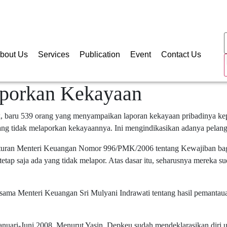
Follow
bout Us
Services
Publication
Event
Contact Us
aporkan Kekayaan
ak, baru 539 orang yang menyampaikan laporan kekayaan pribadinya 
g tidak melaporkan kekayaannya. Ini mengindikasikan adanya pelangga
aturan Menteri Keuangan Nomor 996/PMK/2006 tentang Kewajiban b
tap saja ada yang tidak melapor. Atas dasar itu, seharusnya mereka s
ersama Menteri Keuangan Sri Mulyani Indrawati tentang hasil pemantau
nuari-Juni 2008. Menurut Yasin, Depkeu sudah mendeklarasikan diri u