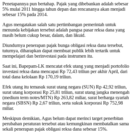
Penetapannya pun bertahap. Pajak yang dibebankan adalah sebesar
5% mulai 2011 hingga tahun depan dan rencananya akan menjadi
sebesar 15% pada 2014.
Agus mengatakan salah satu pertimbangan pemerintah untuk
menunda kebijakan tersebut adalah pangsa pasar reksa dana yang
masih belum cukup besar, dalam, dan likuid.
Diundurnya penerapan pajak bunga obligasi reksa dana tersebut,
tuturnya, diharapkan dapat membuat publik lebih tertarik untuk
mempelajari dan berinvestasi pada instrumen itu.
Saat ini, Bapepam-LK mencatat efek utang yang menjadi portofolio
investasi reksa dana mencapai Rp 72,43 triliun per akhir April, dari
total dana kelolaan Rp 170,19 triliun.
Efek utang itu temasuk surat utang negara (SUN) Rp 42,92 triliun,
surat utang korporasi Rp 25,81 triliun, surat utang jangka menengah
(medium term notes/MTN) Rp 263,82 miliar, surat berharga syariah
negara (SBSN) Rp 2,67 triliun, serta sukuk korporasi Rp 752,98
miliar.
Meskipun demikian, Agus belum dapat merinci target penerbitan
perubahan peraturan tersebut atau kemungkinan membatalkan sama
sekali penerapan pajak obligasi reksa dana sebesar 15%.