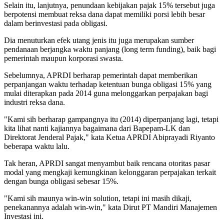
Selain itu, lanjutnya, penundaan kebijakan pajak 15% tersebut juga
berpotensi membuat reksa dana dapat memiliki porsi lebih besar
dalam berinvestasi pada obligasi.
Dia menuturkan efek utang jenis itu juga merupakan sumber
pendanaan berjangka waktu panjang (long term funding), baik bagi
pemerintah maupun korporasi swasta.
Sebelumnya, APRDI berharap pemerintah dapat memberikan
perpanjangan waktu terhadap ketentuan bunga obligasi 15% yang
mulai diterapkan pada 2014 guna melonggarkan perpajakan bagi
industri reksa dana.
"Kami sih berharap gampangnya itu (2014) diperpanjang lagi, tetapi
kita lihat nanti kajiannya bagaimana dari Bapepam-LK dan
Direktorat Jenderal Pajak," kata Ketua APRDI Abiprayadi Riyanto
beberapa waktu lalu.
Tak heran, APRDI sangat menyambut baik rencana otoritas pasar
modal yang mengkaji kemungkinan kelonggaran perpajakan terkait
dengan bunga obligasi sebesar 15%.
"Kami sih maunya win-win solution, tetapi ini masih dikaji,
penekanannya adalah win-win," kata Dirut PT Mandiri Manajemen
Investasi ini.