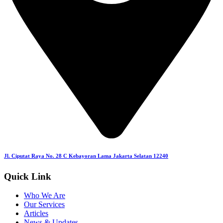
Jl. Ciputat Raya No. 28 C Kebayoran Lama Jakarta Selatan 12240
Quick Link
Who We Are
Our Services
Articles
News & Updates