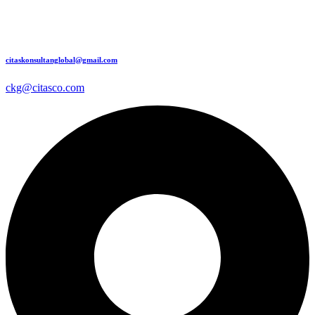
citaskonsultanglobal@gmail.com
ckg@citasco.com