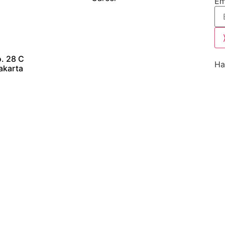
Em
o. 28 C
Ha
akarta