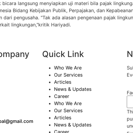
icara langsung menyiapkan uji materi bila pajak lingkung
esia Bidang Kebijakan Publik, Perpajakan, dan Kepabeana
 dari pengusaha. "Tak ada alasan pengenaan pajak lingkun
it lingkungan,"kritik Hariyadi.
Company
Quick Link
N
Who We Are
Su
Our Services
Ev
Articles
News & Updates
Fa
Career
Who We Are
Our Services
Thi
Articles
pu
obal@gmail.com
News & Updates
un
Career