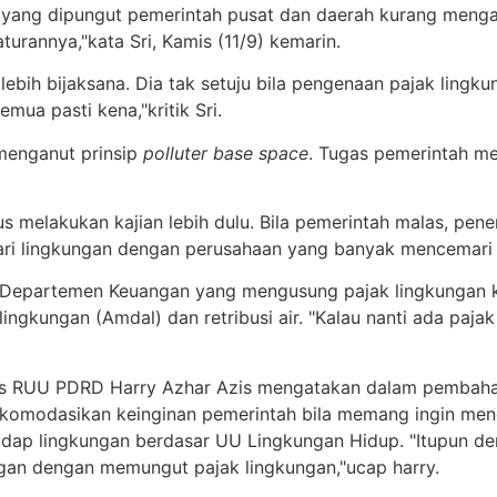
yang dipungut pemerintah pusat dan daerah kurang mengali
turannya,"kata Sri, Kamis (11/9) kemarin.
lebih bijaksana. Dia tak setuju bila pengenaan pajak lingk
emua pasti kena,"kritik Sri.
 menganut prinsip
polluter base space
. Tugas pemerintah m
us melakukan kajian lebih dulu. Bila pemerintah malas, pen
ari lingkungan dengan perusahaan yang banyak mencemari 
an Departemen Keuangan yang mengusung pajak lingkungan 
ngkungan (Amdal) dan retribusi air. "Kalau nanti ada pajak
sus RUU PDRD Harry Azhar Azis mengatakan dalam pembaha
komodasikan keinginan pemerintah bila memang ingin meng
ap lingkungan berdasar UU Lingkungan Hidup. "Itupun den
gan dengan memungut pajak lingkungan,"ucap harry.