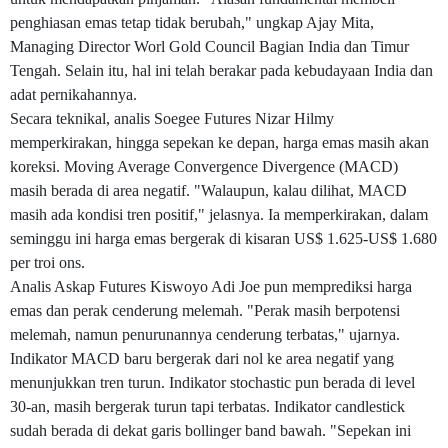
penghiasan emas tetap tidak berubah," ungkap Ajay Mita,
Managing Director Worl Gold Council Bagian India dan Timur
Tengah. Selain itu, hal ini telah berakar pada kebudayaan India dan
adat pernikahannya.
Secara teknikal, analis Soegee Futures Nizar Hilmy
memperkirakan, hingga sepekan ke depan, harga emas masih akan
koreksi. Moving Average Convergence Divergence (MACD)
masih berada di area negatif. "Walaupun, kalau dilihat, MACD
masih ada kondisi tren positif," jelasnya. Ia memperkirakan, dalam
seminggu ini harga emas bergerak di kisaran US$ 1.625-US$ 1.680
per troi ons.
Analis Askap Futures Kiswoyo Adi Joe pun memprediksi harga
emas dan perak cenderung melemah. "Perak masih berpotensi
melemah, namun penurunannya cenderung terbatas," ujarnya.
Indikator MACD baru bergerak dari nol ke area negatif yang
menunjukkan tren turun. Indikator stochastic pun berada di level
30-an, masih bergerak turun tapi terbatas. Indikator candlestick
sudah berada di dekat garis bollinger band bawah. "Sepekan ini