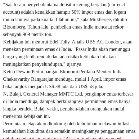
"Salah satu penyebab utama defisit rekening berjalan (currenct
account) adalah kenaikkan hampir 50% impor emas dan logam
mulia lainnya pada kuartal I tahun ini," kata Mukherjee, dikutip
Bloomberg. Tahun lalu, pembelian emas India mencatat rekor
sebanyak 969 metrik ton.
Kebijakan ini, menurut Edel Tully. Analis UBS AG London, akan
menekan permintaan emas di India. "Pasar India akan menunggu
harga yang lebih rendah dan ada risiko kebijakan ini akan
meningkatkan penyelundupan," ujarnya.
Ketua Dewan Pertimbangan Ekonomi Perdana Menteri India
Chakravarthy Rangarajan menduga, mulai 1 April, impor emas
bakal anjlok menjadi US$ 38 juta dari US$ 58 juta.
N, Balaji, General Manager MMTC Ltd, pengimpor emas terbesar
di India menduga, dampak berkurangnya permintaan emas hanya
jangka pendek. Balaji yakin, perlahan-lahan orang akan mulai
menerima kebijakan ini.
Permintaan tetap akan didukung oleh kebutuhan melawan inflasi,
kemudahan likuiditas dan semakin meningkatnya penggunaan emas
untuk mendapatkan pinjaman. "Alasan fundamental membeli