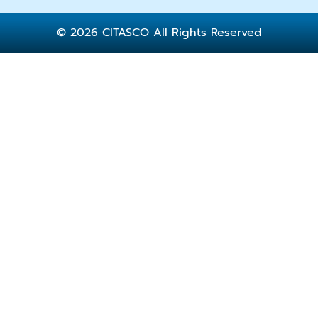
© 2026 CITASCO All Rights Reserved
Home
About Us
Services
Publication
Event
Contact Us