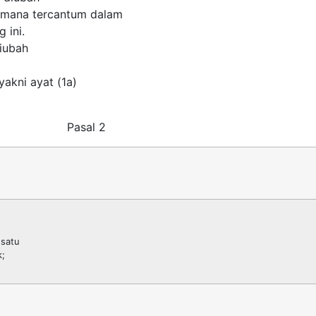
aimana tercantum dalam
 ini.
diubah
 yakni ayat (1a)
Pasal 2
 satu
k;