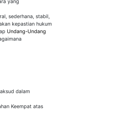
ra yang
l, sederhana, stabil,
takan kepastian hukum
dap
Undang-Undang
bagaimana
maksud dalam
ahan Keempat atas